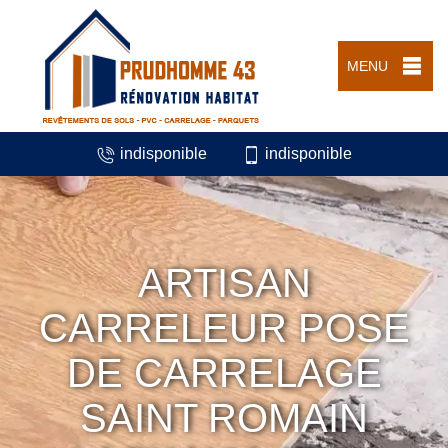
MENU
indisponible
indisponible
ARTISAN
CARRELEUR POSE
DE CARRELAGE
SAINT ROMAIN