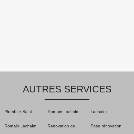
AUTRES SERVICES
Plombier Saint
Romain Lachalm
Lachalm
Romain Lachalm
Rénovation de
Pose rénovation