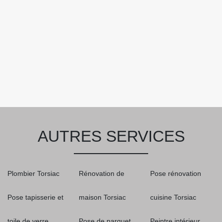
AUTRES SERVICES
Plombier Torsiac
Rénovation de
Pose rénovation
Pose tapisserie et
maison Torsiac
cuisine Torsiac
toile de verre
Pose de parquet
Peintre intérieur