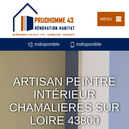
MENU
indisponible
indisponible
ARTISAN PEINTRE
INTÉRIEUR
CHAMALIERES SUR
LOIRE 43800