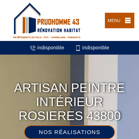
MENU
indisponible
indisponible
ARTISAN PEINTRE
INTÉRIEUR
ROSIERES 43800
NOS RÉALISATIONS