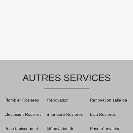
AUTRES SERVICES
Plombier Rosieres
Rénovation
Rénovation salle de
Electricien Rosieres
intérieure Rosieres
bain Rosieres
Pose tapisserie et
Rénovation de
Pose rénovation