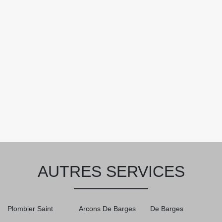
AUTRES SERVICES
Plombier Saint
Arcons De Barges
De Barges