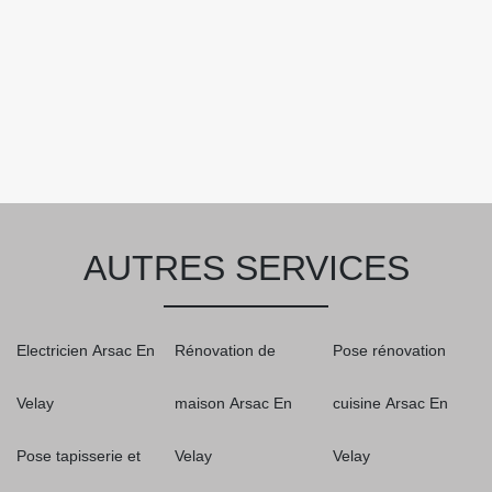
AUTRES SERVICES
Electricien Arsac En
Rénovation de
Pose rénovation
Velay
maison Arsac En
cuisine Arsac En
Pose tapisserie et
Velay
Velay