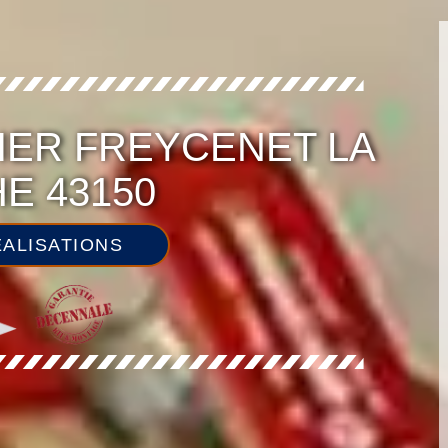
IER FREYCENET LA
E 43150
ALISATIONS