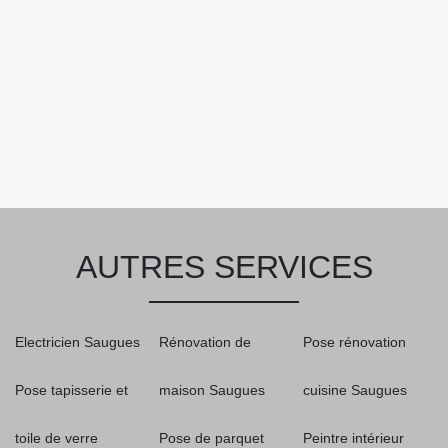
AUTRES SERVICES
Electricien Saugues
Rénovation de
Pose rénovation
Pose tapisserie et
maison Saugues
cuisine Saugues
toile de verre
Pose de parquet
Peintre intérieur