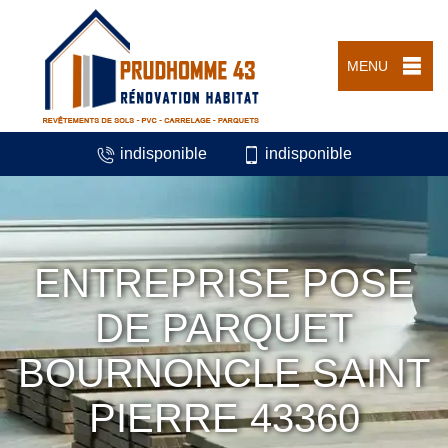
MENU
indisponible
indisponible
ENTREPRISE POSE
DE PARQUET
BOURNONCLE SAINT
PIERRE 43360