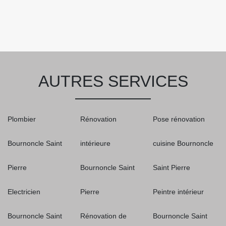
AUTRES SERVICES
Plombier
Rénovation
Pose rénovation
Bournoncle Saint
intérieure
cuisine Bournoncle
Pierre
Bournoncle Saint
Saint Pierre
Electricien
Pierre
Peintre intérieur
Bournoncle Saint
Rénovation de
Bournoncle Saint