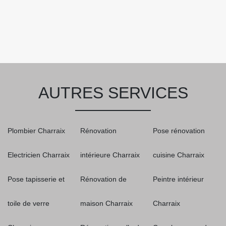
AUTRES SERVICES
Plombier Charraix
Rénovation
Pose rénovation
Electricien Charraix
intérieure Charraix
cuisine Charraix
Pose tapisserie et
Rénovation de
Peintre intérieur
toile de verre
maison Charraix
Charraix