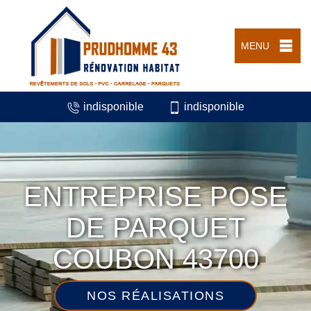
MENU
indisponible
indisponible
ENTREPRISE POSE
DE PARQUET
COUBON 43700
NOS RÉALISATIONS