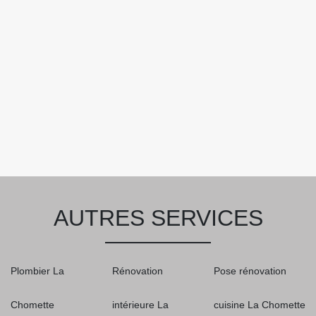
AUTRES SERVICES
Plombier La
Rénovation
Pose rénovation
Chomette
intérieure La
cuisine La Chomette