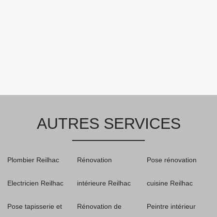
AUTRES SERVICES
Plombier Reilhac
Rénovation
Pose rénovation
Electricien Reilhac
intérieure Reilhac
cuisine Reilhac
Pose tapisserie et
Rénovation de
Peintre intérieur