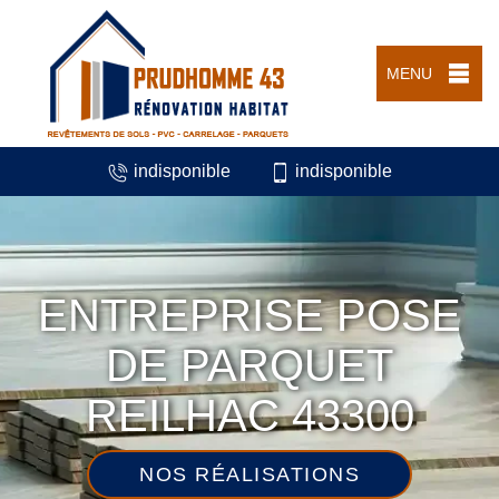
MENU
indisponible
indisponible
ENTREPRISE POSE
DE PARQUET
REILHAC 43300
NOS RÉALISATIONS