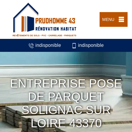
MENU
indisponible
indisponible
ENTREPRISE POSE
DE PARQUET
SOLIGNAC SUR
LOIRE 43370