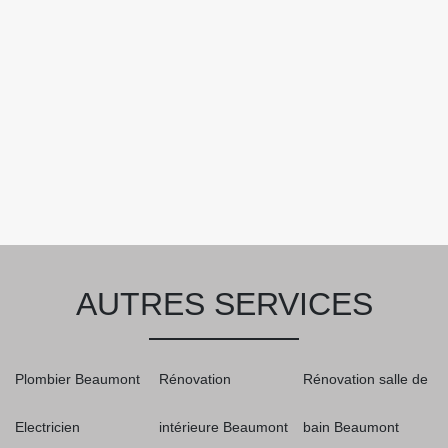
AUTRES SERVICES
Plombier Beaumont
Rénovation
Rénovation salle de
Electricien
intérieure Beaumont
bain Beaumont