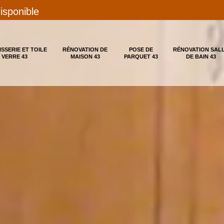
disponible
ISSERIE ET TOILE
RÉNOVATION DE
POSE DE
RÉNOVATION SAL
 VERRE 43
MAISON 43
PARQUET 43
DE BAIN 43