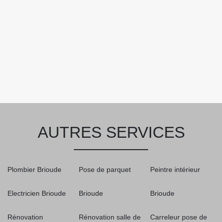
AUTRES SERVICES
Plombier Brioude
Pose de parquet
Peintre intérieur
Electricien Brioude
Brioude
Brioude
Rénovation
Rénovation salle de
Carreleur pose de