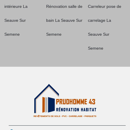
intérieure La
Rénovation salle de
Carreleur pose de
Seauve Sur
bain La Seauve Sur
carrelage La
Semene
Semene
Seauve Sur
Semene