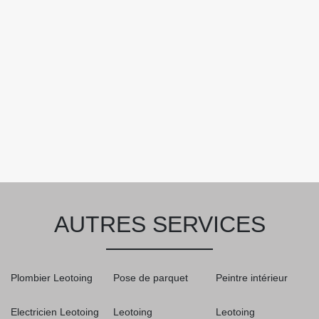
AUTRES SERVICES
Plombier Leotoing
Pose de parquet
Peintre intérieur
Electricien Leotoing
Leotoing
Leotoing