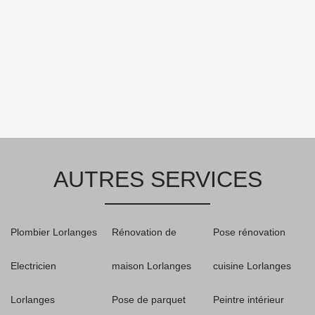
AUTRES SERVICES
Plombier Lorlanges
Rénovation de
Pose rénovation
Electricien
maison Lorlanges
cuisine Lorlanges
Lorlanges
Pose de parquet
Peintre intérieur