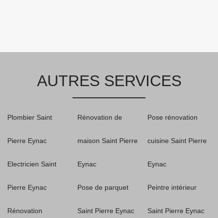
AUTRES SERVICES
Plombier Saint
Rénovation de
Pose rénovation
Pierre Eynac
maison Saint Pierre
cuisine Saint Pierre
Electricien Saint
Eynac
Eynac
Pierre Eynac
Pose de parquet
Peintre intérieur
Rénovation
Saint Pierre Eynac
Saint Pierre Eynac