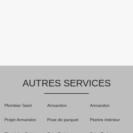
AUTRES SERVICES
Plombier Saint
Armandon
Armandon
Prejet Armandon
Pose de parquet
Peintre intérieur