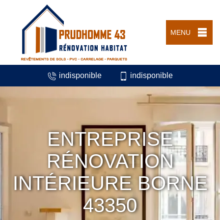
MENU
indisponible
indisponible
ENTREPRISE
RÉNOVATION
INTÉRIEURE BORNE
43350