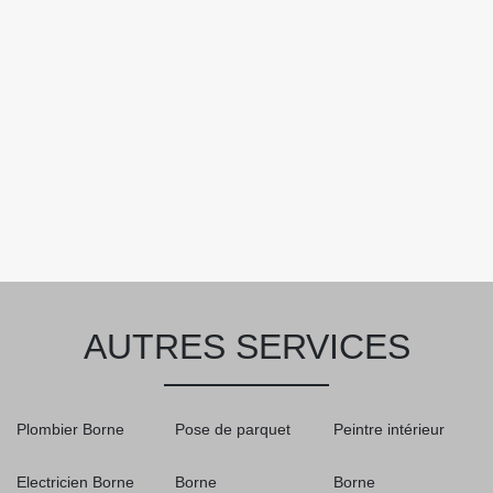
AUTRES SERVICES
Plombier Borne
Pose de parquet
Peintre intérieur
Electricien Borne
Borne
Borne