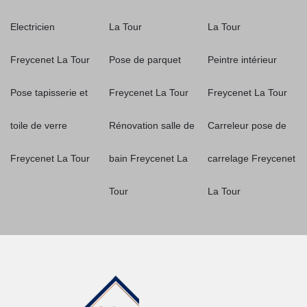
Electricien
La Tour
La Tour
Freycenet La Tour
Pose de parquet
Peintre intérieur
Pose tapisserie et
Freycenet La Tour
Freycenet La Tour
toile de verre
Rénovation salle de
Carreleur pose de
Freycenet La Tour
bain Freycenet La
carrelage Freycenet
Tour
La Tour