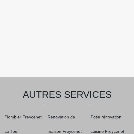
AUTRES SERVICES
Plombier Freycenet
Rénovation de
Pose rénovation
La Tour
maison Freycenet
cuisine Freycenet