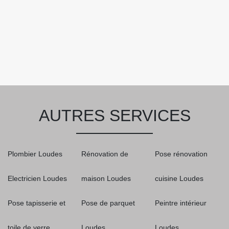
AUTRES SERVICES
Plombier Loudes
Rénovation de
Pose rénovation
Electricien Loudes
maison Loudes
cuisine Loudes
Pose tapisserie et
Pose de parquet
Peintre intérieur
toile de verre
Loudes
Loudes