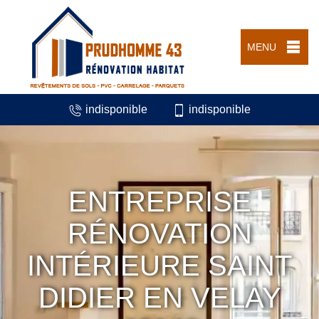
MENU
indisponible
indisponible
ENTREPRISE
RÉNOVATION
INTÉRIEURE SAINT
DIDIER EN VELAY