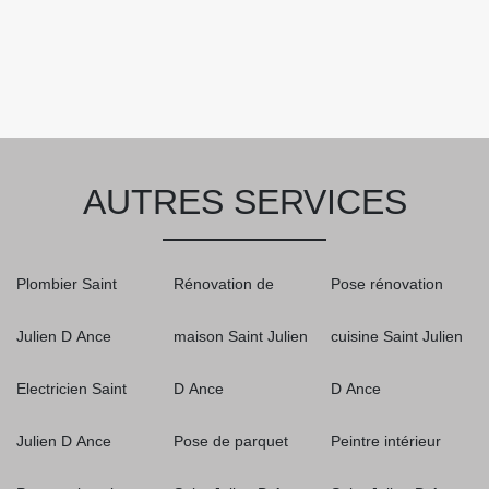
AUTRES SERVICES
Plombier Saint
Rénovation de
Pose rénovation
Julien D Ance
maison Saint Julien
cuisine Saint Julien
Electricien Saint
D Ance
D Ance
Julien D Ance
Pose de parquet
Peintre intérieur