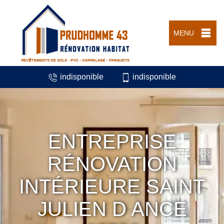
MENU
indisponible
indisponible
ENTREPRISE
RÉNOVATION
INTÉRIEURE SAINT
JULIEN D ANCE