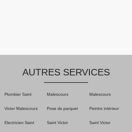
AUTRES SERVICES
Plombier Saint
Malescours
Malescours
Victor Malescours
Pose de parquet
Peintre intérieur
Electricien Saint
Saint Victor
Saint Victor