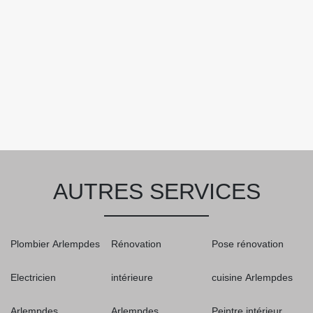
AUTRES SERVICES
Plombier Arlempdes
Rénovation
Pose rénovation
Electricien
intérieure
cuisine Arlempdes
Arlempdes
Arlempdes
Peintre intérieur