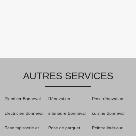
AUTRES SERVICES
Plombier Bonneval
Rénovation
Pose rénovation
Electricien Bonneval
intérieure Bonneval
cuisine Bonneval
Pose tapisserie et
Pose de parquet
Peintre intérieur