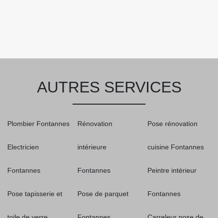
AUTRES SERVICES
Plombier Fontannes
Rénovation
Pose rénovation
Electricien
intérieure
cuisine Fontannes
Fontannes
Fontannes
Peintre intérieur
Pose tapisserie et
Pose de parquet
Fontannes
toile de verre
Fontannes
Carreleur pose de