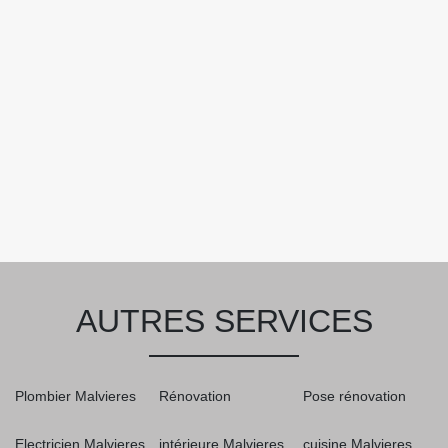
AUTRES SERVICES
Plombier Malvieres
Rénovation
Pose rénovation
Electricien Malvieres
intérieure Malvieres
cuisine Malvieres