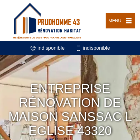
MENU
indisponible
indisponible
ENTREPRISE
RÉNOVATION DE
MAISON SANSSAC L
EGLISE 43320