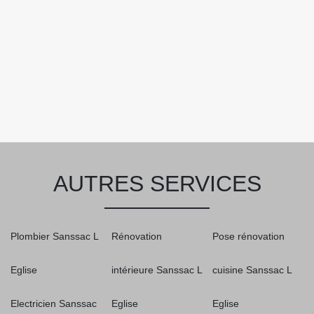
AUTRES SERVICES
Plombier Sanssac L
Rénovation
Pose rénovation
Eglise
intérieure Sanssac L
cuisine Sanssac L
Electricien Sanssac
Eglise
Eglise