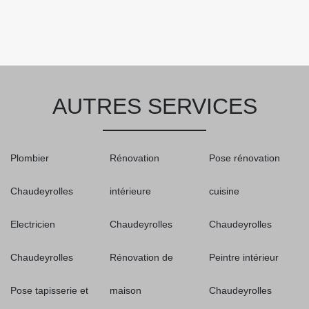
AUTRES SERVICES
Plombier
Rénovation
Pose rénovation
Chaudeyrolles
intérieure
cuisine
Electricien
Chaudeyrolles
Chaudeyrolles
Chaudeyrolles
Rénovation de
Peintre intérieur
Pose tapisserie et
maison
Chaudeyrolles