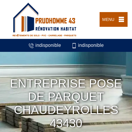
MENU
indisponible
indisponible
ENTREPRISE POSE
DE PARQUET
CHAUDEYROLLES
43430