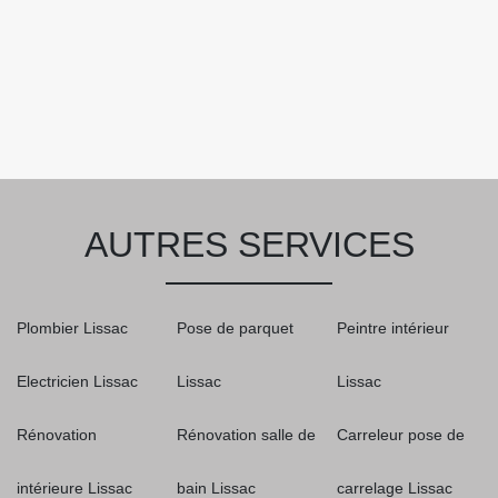
AUTRES SERVICES
Plombier Lissac
Pose de parquet
Peintre intérieur
Electricien Lissac
Lissac
Lissac
Rénovation
Rénovation salle de
Carreleur pose de
intérieure Lissac
bain Lissac
carrelage Lissac