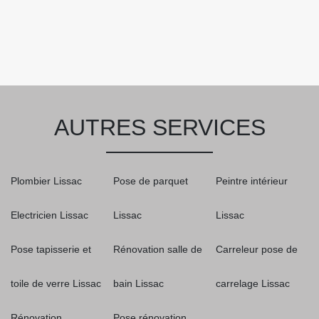
AUTRES SERVICES
Plombier Lissac
Pose de parquet
Peintre intérieur
Electricien Lissac
Lissac
Lissac
Pose tapisserie et
Rénovation salle de
Carreleur pose de
toile de verre Lissac
bain Lissac
carrelage Lissac
Rénovation
Pose rénovation