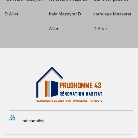
D Allier
bain Mazeyrat D
carrelage Mazeyrat
Allier
D Allier
indisponible