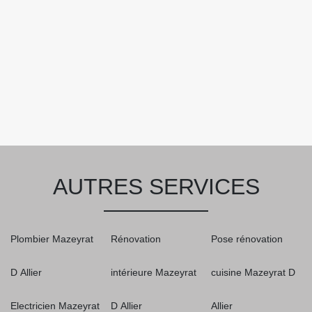
AUTRES SERVICES
Plombier Mazeyrat
Rénovation
Pose rénovation
D Allier
intérieure Mazeyrat
cuisine Mazeyrat D
Electricien Mazeyrat
D Allier
Allier