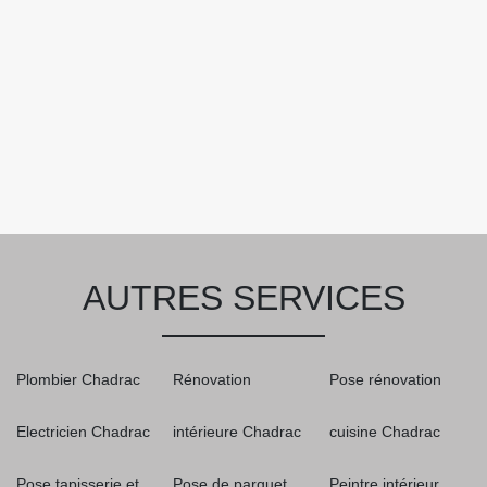
AUTRES SERVICES
Plombier Chadrac
Rénovation
Pose rénovation
Electricien Chadrac
intérieure Chadrac
cuisine Chadrac
Pose tapisserie et
Pose de parquet
Peintre intérieur