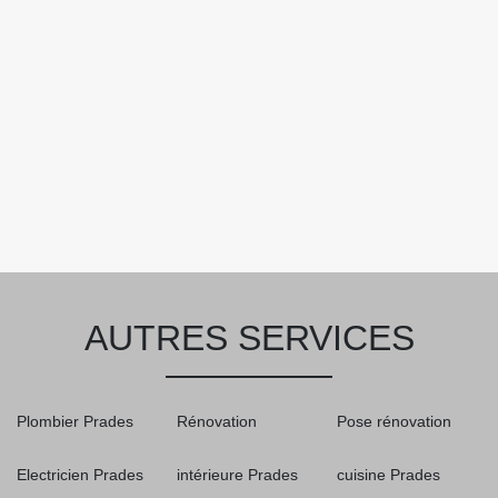
AUTRES SERVICES
Plombier Prades
Rénovation
Pose rénovation
Electricien Prades
intérieure Prades
cuisine Prades