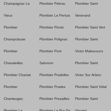
Champagnac Le
Plombier Pebrac
Plombier Saint
Vieux
Plombier Le Pertuis
Venerand
Plombier
Plombier Pinols
Plombier Saint Vert
Champclause
Plombier Polignac
Plombier Saint
Plombier
Plombier Pont
Victor Malescours
Chanaleilles
Salomon
Plombier Saint
Plombier Chaniat
Plombier Pradelles
Victor Sur Arlanc
Plombier
Plombier Prades
Plombier Saint Vidal
Chanteuges
Plombier Presailles
Plombier Saint
Plombier La
Plombier Le Puy En
Vincent