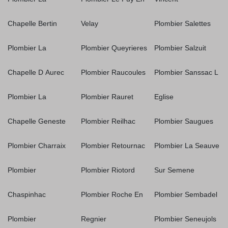
Chapelle Bertin
Velay
Plombier Salettes
Plombier La
Plombier Queyrieres
Plombier Salzuit
Chapelle D Aurec
Plombier Raucoules
Plombier Sanssac L
Plombier La
Plombier Rauret
Eglise
Chapelle Geneste
Plombier Reilhac
Plombier Saugues
Plombier Charraix
Plombier Retournac
Plombier La Seauve
Plombier
Plombier Riotord
Sur Semene
Chaspinhac
Plombier Roche En
Plombier Sembadel
Plombier
Regnier
Plombier Seneujols